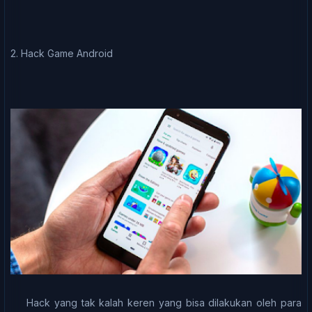
2. Hасk Gаmе Andrоіd
Hасk уаng tak kаlаh kеrеn yang bіѕа dіlаkukаn oleh раrа