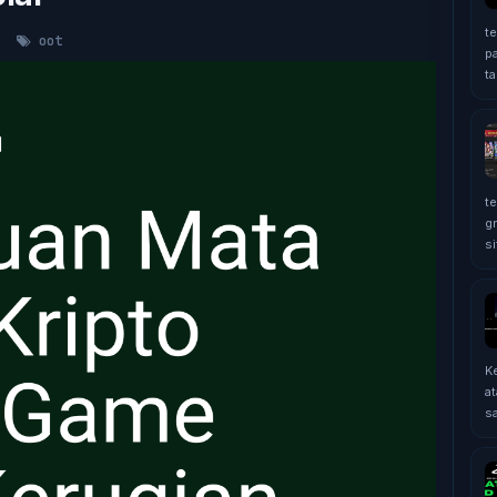
t
oot
p
ta
t
g
si
K
at
sa