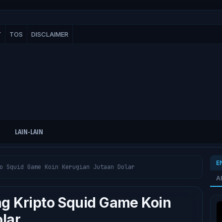
Y
TOS
DISCLAIMER
LAIN-LAIN
E
o Squid Game Koin Kerugian Jutaan Dolar
A
g Kripto Squid Game Koin
lar