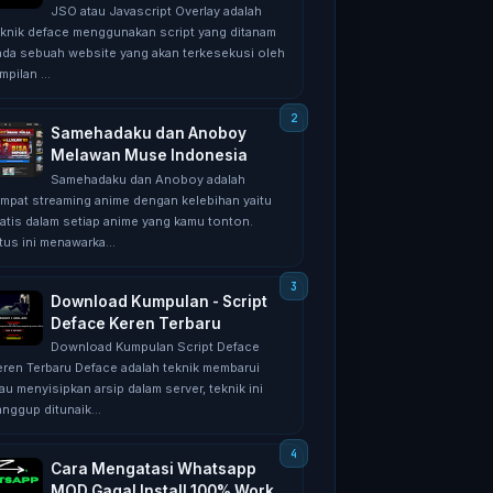
JSO atau Javascript Overlay adalah
eknik deface menggunakan script yang ditanam
ada sebuah website yang akan terkesekusi oleh
mpilan ...
Samehadaku dan Anoboy
Melawan Muse Indonesia
Samehadaku dan Anoboy adalah
empat streaming anime dengan kelebihan yaitu
ratis dalam setiap anime yang kamu tonton.
tus ini menawarka...
Download Kumpulan - Script
Deface Keren Terbaru
Download Kumpulan Script Deface
eren Terbaru Deface adalah teknik membarui
au menyisipkan arsip dalam server, teknik ini
nggup ditunaik...
Cara Mengatasi Whatsapp
MOD Gagal Install 100% Work