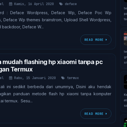
el
Kamis, 16 April 2020
deface
t
rd : Deface Wordpress, Deface Wp, Deface Poc Wp
p
ta
, Deface Wp themes brainstrom, Upload Shell Wordpress,
 backdoor, Deface W...
READ MORE
t
g
 mudah flashing hp xiaomi tanpa pc
si
gan Termux
el
Rabu, 15 Januari 2020
termux
ali ini sedikit berbeda dari umumnya, Disini aku hendak
gikan panduan metode flash hp xiaomi tanpa komputer
K
at
i termux. Sesu...
sa
READ MORE