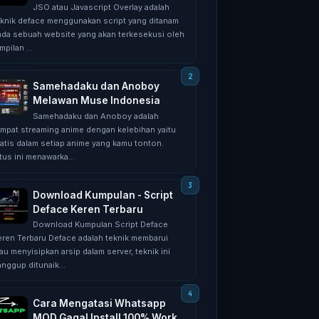
JSO atau Javascript Overlay adalah
eknik deface menggunakan script yang ditanam
ada sebuah website yang akan terkesekusi oleh
mpilan ...
Samehadaku dan Anoboy
Melawan Muse Indonesia
Samehadaku dan Anoboy adalah
empat streaming anime dengan kelebihan yaitu
ratis dalam setiap anime yang kamu tonton.
tus ini menawarka...
Download Kumpulan - Script
Deface Keren Terbaru
Download Kumpulan Script Deface
eren Terbaru Deface adalah teknik membarui
au menyisipkan arsip dalam server, teknik ini
nggup ditunaik...
Cara Mengatasi Whatsapp
MOD Gagal Install 100% Work