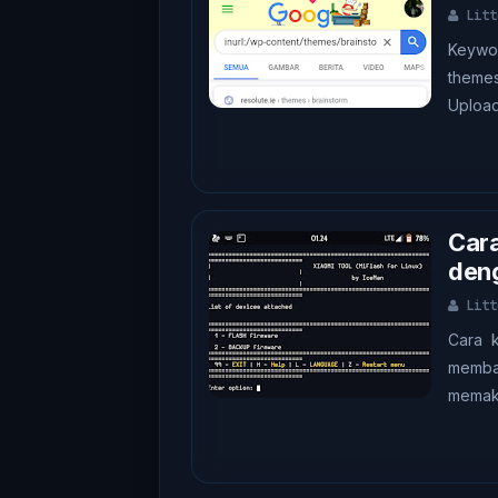
Litt
Keywo
themes
Upload
Cara
den
Litt
Cara k
memba
memaka